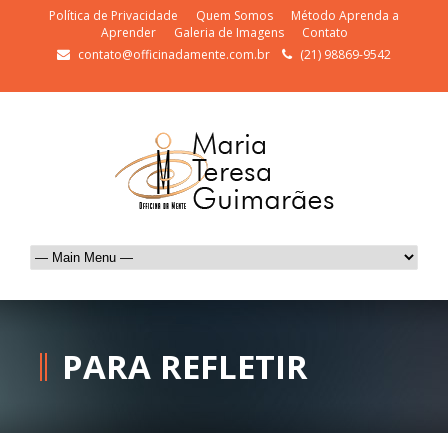
Política de Privacidade
Quem Somos
Método Aprenda a
Aprender
Galeria de Imagens
Contato
contato@officinadamente.com.br
(21) 98869-9542
PARA REFLETIR