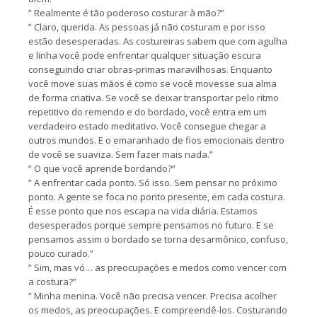
” Realmente é tão poderoso costurar à mão?”
” Claro, querida. As pessoas já não costuram e por isso
estão desesperadas. As costureiras sabem que com agulha
e linha você pode enfrentar qualquer situação escura
conseguindo criar obras-primas maravilhosas. Enquanto
você move suas mãos é como se você movesse sua alma
de forma criativa. Se você se deixar transportar pelo ritmo
repetitivo do remendo e do bordado, você entra em um
verdadeiro estado meditativo. Você consegue chegar a
outros mundos. E o emaranhado de fios emocionais dentro
de você se suaviza. Sem fazer mais nada.”
” O que você aprende bordando?”
” A enfrentar cada ponto. Só isso. Sem pensar no próximo
ponto. A gente se foca no ponto presente, em cada costura.
É esse ponto que nos escapa na vida diária. Estamos
desesperados porque sempre pensamos no futuro. E se
pensamos assim o bordado se torna desarmônico, confuso,
pouco curado.”
” Sim, mas vó… as preocupações e medos como vencer com
a costura?”
” Minha menina. Você não precisa vencer. Precisa acolher
os medos, as preocupações. E compreendê-los. Costurando