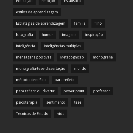
educação
Emoção
Estatística
estilos de aprendizagem
Estratégias de aprendizagem
familia
filho
fotografia
humor
imagens
inspiração
inteligência
inteligências múltiplas
mensagens positivas
Metacognição
monografia
monografia-tese-dissertação
mundo
método científico
para refletir
para refletir ou divertir
power point
professor
psicoterapia
sentimento
tese
Técnicas de Estudo
vida