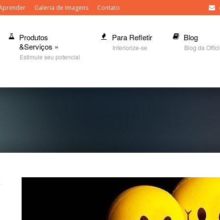
Aprender
Galeria de Imagens
Contato
Produtos
Para Refletir
Blog
&Serviços
»
Interiorize-se
Blog da Offic
Estimule seu potencial