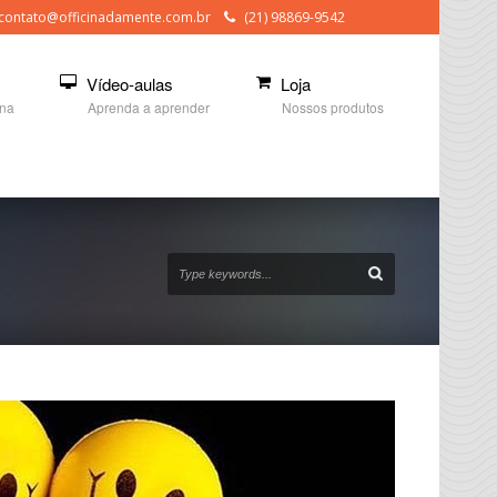
contato@officinadamente.com.br
(21) 98869-9542
Vídeo-aulas
Loja
ina
Aprenda a aprender
Nossos produtos