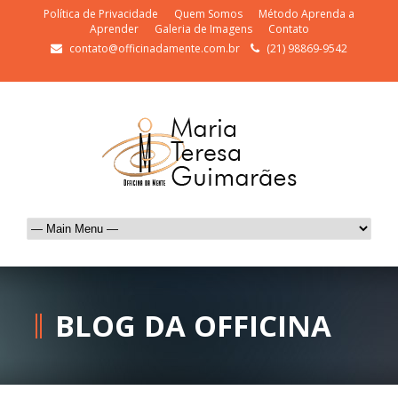
Política de Privacidade
Quem Somos
Método Aprenda a
Aprender
Galeria de Imagens
Contato
contato@officinadamente.com.br
(21) 98869-9542
BLOG DA OFFICINA