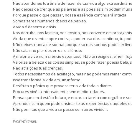
Não abandones tua ânsia de fazer de tua vida algo extraordinário
Não deixes de crer que as palavras e as poesias sim podem mud
Porque passe o que passar, nossa essência continuará intacta.
Somos seres humanos cheios de paixão.
A vida é deserto e oásis.
Nos derruba, nos lastima, nos ensina, nos converte em protagonist
Ainda que o vento sopre contra, a poderosa obra continua, tu pod
Não deixes nunca de sonhar, porque só nos sonhos pode ser liv
Não caias no pior dos erros: o silêncio.
A maioria vive num silêncio espantoso. Não te resignes, e nem fuja
Valorize a beleza das coisas simples, se pode fazer poesia bela,
Não atraiçoes tuas crenças.
Todos necessitamos de aceitação, mas não podemos remar cont
Isso transforma a vida em um inferno.
Desfruta o pânico que provoca ter a vida toda a diante.
Procures vivê-la intensamente sem mediocridades.
Pensa que em ti está o futuro, e encara a tarefa com orgulho e s
Aprendes com quem pode ensinar-te as experiências daqueles q
Não permitas que a vida se passe sem teres vivido…
Walt Whitman.