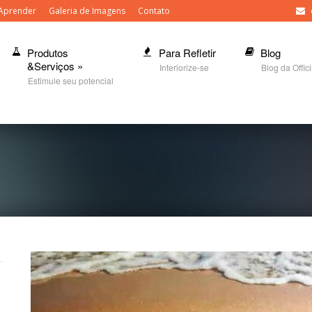
Aprender
Galeria de Imagens
Contato
Produtos
Para Refletir
Blog
&Serviços
»
Interiorize-se
Blog da Offic
Estimule seu potencial