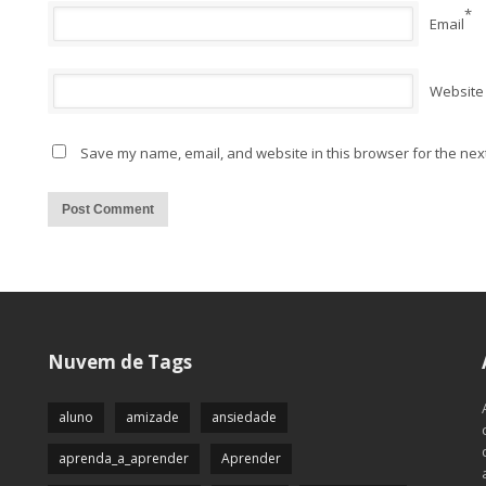
*
Email
Website
Save my name, email, and website in this browser for the nex
Alternative:
Nuvem de Tags
aluno
amizade
ansiedade
aprenda_a_aprender
Aprender