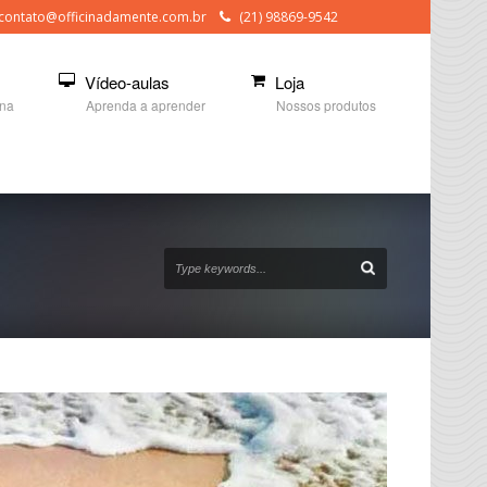
contato@officinadamente.com.br
(21) 98869-9542
Vídeo-aulas
Loja
ina
Aprenda a aprender
Nossos produtos