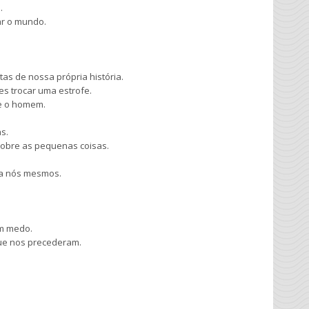
.
ar o mundo.
as de nossa própria história.
es trocar uma estrofe.
re o homem.
s.
 sobre as pequenas coisas.
ra nós mesmos.
em medo.
ue nos precederam.