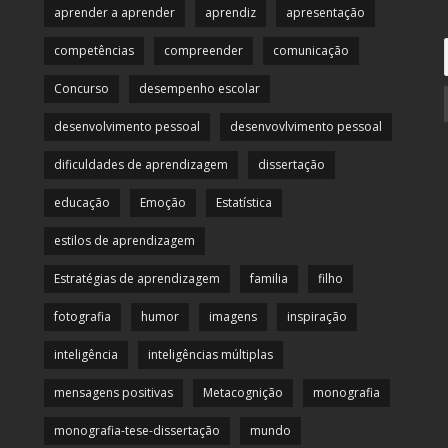
aprender a aprender
aprendiz
apresentação
competências
compreender
comunicação
Concurso
desempenho escolar
desenvolvimento pessoal
desenvovlvimento pessoal
dificuldades de aprendizagem
dissertação
educação
Emoção
Estatística
estilos de aprendizagem
Estratégias de aprendizagem
familia
filho
fotografia
humor
imagens
inspiração
inteligência
inteligências múltiplas
mensagens positivas
Metacognição
monografia
monografia-tese-dissertação
mundo