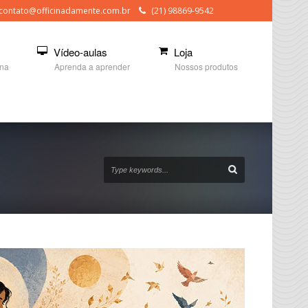
contato@officinadamente.com.br
(21) 98869-9542
Vídeo-aulas
Loja
ina
Aprenda a aprender
Nossos produtos