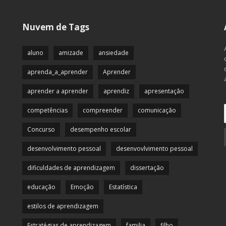
Nuvem de Tags
aluno
amizade
ansiedade
aprenda_a_aprender
Aprender
aprender a aprender
aprendiz
apresentação
competências
compreender
comunicação
Concurso
desempenho escolar
desenvolvimento pessoal
desenvovlvimento pessoal
dificuldades de aprendizagem
dissertação
educação
Emoção
Estatística
estilos de aprendizagem
Estratégias de aprendizagem
familia
filho