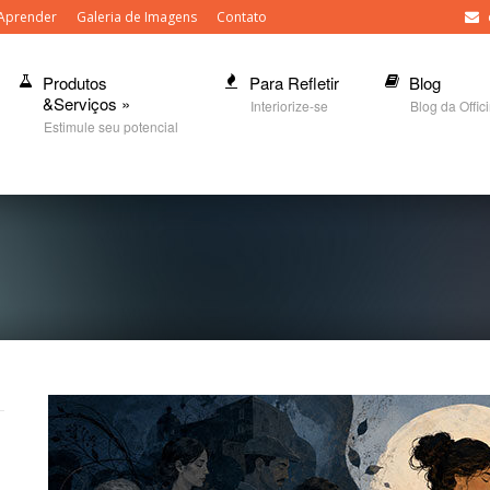
Aprender
Galeria de Imagens
Contato
Produtos
Para Refletir
Blog
&Serviços
»
Interiorize-se
Blog da Offic
Estimule seu potencial