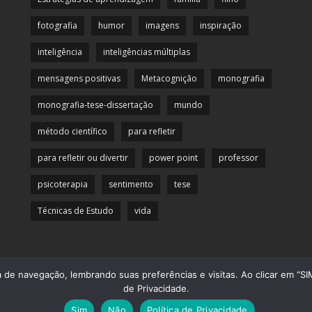
fotografia
humor
imagens
inspiração
inteligência
inteligências múltiplas
mensagens positivas
Metacognição
monografia
monografia-tese-dissertação
mundo
método científico
para refletir
para refletir ou divertir
power point
professor
psicoterapia
sentimento
tese
Técnicas de Estudo
vida
de navegação, lembrando suas preferências e visitas. Ao clicar em “SIM
© 2013 Officina da Mente. Todos os direitos reservados.
de Privacidade.
Desenvolvido por
CliqueAqui Comunicação Interativa
Sim
Não
Política de Privacidade