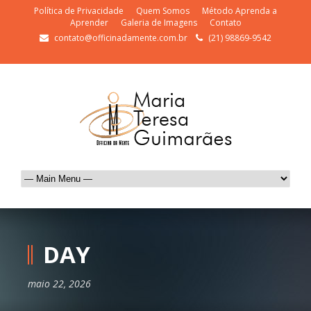
Política de Privacidade
Quem Somos
Método Aprenda a
Aprender
Galeria de Imagens
Contato
contato@officinadamente.com.br
(21) 98869-9542
DAY
maio 22, 2026