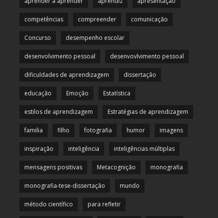
aprender a aprender
aprendiz
apresentação
competências
compreender
comunicação
Concurso
desempenho escolar
desenvolvimento pessoal
desenvovlvimento pessoal
dificuldades de aprendizagem
dissertação
educação
Emoção
Estatística
estilos de aprendizagem
Estratégias de aprendizagem
familia
filho
fotografia
humor
imagens
inspiração
inteligência
inteligências múltiplas
mensagens positivas
Metacognição
monografia
monografia-tese-dissertação
mundo
método científico
para refletir