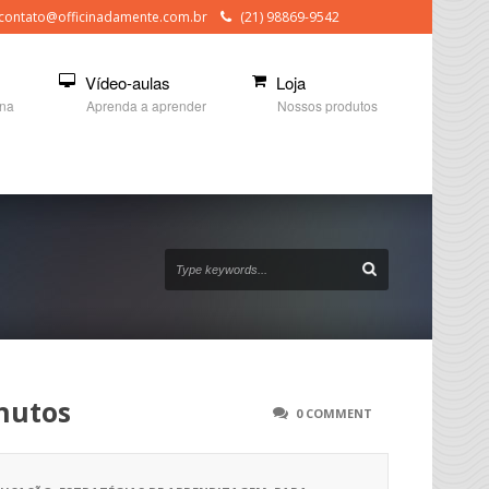
contato@officinadamente.com.br
(21) 98869-9542
Vídeo-aulas
Loja
ina
Aprenda a aprender
Nossos produtos
inutos
0 COMMENT