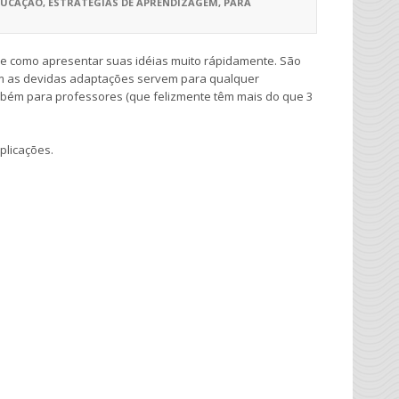
DUCAÇÃO
,
ESTRATÉGIAS DE APRENDIZAGEM
,
PARA
bre como apresentar suas idéias muito rápidamente. São
com as devidas adaptações servem para qualquer
mbém para professores (que felizmente têm mais do que 3
plicações.