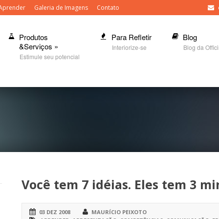
Aprender
Galeria de Imagens
Contato
Produtos
Para Refletir
Blog
&Serviços
»
Interiorize-se
Blog da Offic
Estimule seu potencial
Você tem 7 idéias. Eles tem 3 m
03 DEZ 2008
MAURÍCIO PEIXOTO