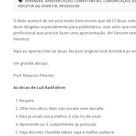
APRENDER
,
APRESENTAÇÃO
,
COMPETÊNCIAS
,
COMUNICAÇÃO
,
E
REFLETIR OU DIVERTIR
,
PROFESSOR
O título acima é de um post muito bem escrito que dá 21 dicas so
dicas dirigidas especialmente para publicitários, mas acho que 
profissional que precise fazer uma apresentação. Ah! Servem ta
minutos)
Aqui eu apenas listo as dicas. No post original você encontra as ex
Um grande abraço,
Prof. Mauricio Peixoto
As dicas de Luli Radfahrer
Respire.
Olhe nos olhos. Mas não encare nem desafie.
Eles já viram coisa melhor. E não foi de você.
Apresente-se. E cumprimente as pessoas.
Seja discreto. Humilde talvez seja a melhor palavra.