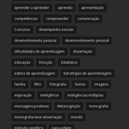
aprender a aprender
aprendiz
apresentação
competências
compreender
comunicação
Concurso
desempenho escolar
desenvolvimento pessoal
desenvovlvimento pessoal
dificuldades de aprendizagem
dissertação
educação
Emoção
Estatística
estilos de aprendizagem
Estratégias de aprendizagem
familia
filho
fotografia
humor
imagens
inspiração
inteligência
inteligências múltiplas
mensagens positivas
Metacognição
monografia
monografia-tese-dissertação
mundo
método científico
para refletir