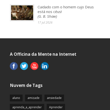
Cuidado com o homem cujo Deus
está nos céus!
(G. B. Shaw)
17 jul 2026
A Officina da Mente na Internet
Nuvem de Tags
aluno
amizade
ansiedade
aprenda_a_aprender
Aprender