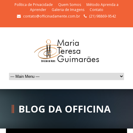
Política de Privacidade
Quem Somos
Método Aprenda a
Aprender
Galeria de Imagens
Contato
contato@officinadamente.com.br
(21) 98869-9542
BLOG DA OFFICINA