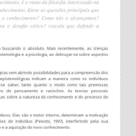
imento, é o ramo da filosofia interessado na
onhecimento. Entre as questões principais que
e é o conhecimento? Como nós o alcançamos?
ra o desafio cético?
(escola que defende a
a buscando o absoluto. Mais recentemente, as crenças
stemologia e a psicologia, ao debruçar-se sobre aspectos
ógicas vem abrindo possibilidades para a compreensão dos
epistemológicas indicam a maneira como os indivíduos
sse saber, tanto quanto o modo como tais premissas
vo de pensamento e raciocínio. As teorias pessoais
nças sobre a natureza do conhecimento e do processo do
ivos. Elas são o motor interno, determinam a motivação
s do indivíduo (Peixoto, 1997), interferindo pela sua
o e a aquisição do novo conhecimento.