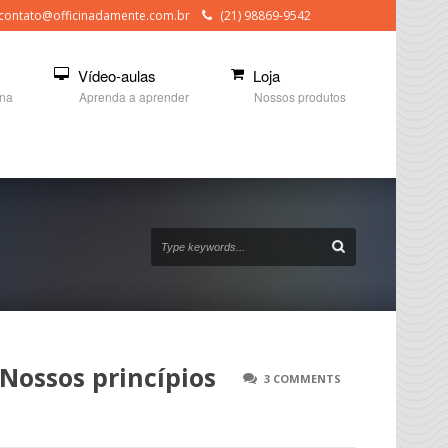
contato@officinadamente.com.br
(21) 98869-9542
Vídeo-aulas
Loja
ina
Aprenda a aprender
Nossos produtos
Nossos princípios
3 COMMENTS