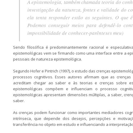
A epistemologia, também chamada teoria do conhec
investigação da natureza, fontes e validade do c
ela tenta responder estão as seguintes. O qu
Podemos conseguir meios para defendê-lo cont
impossibilidade de conhecer-parênteses meu)
Sendo filosófica é predominantemente racional e especulativ
epistemológicas vem se firmando como uma interface entre a epi
pessoais de natureza epistemológica.
Segundo Hofer e Pintrich (1997), o estudo das crenças epistemol
processos cognitivos. Esses autores afirmam que as crenças 
acreditam chegar ao saber e às teorias e crenças sobre e
epistemológicas compõem e influenciam o processo cogniti
epistemológicas apresentam dimensões múltiplas, a saber, cre
saber.
As crenças podem funcionar como importantes mediadores cognit
intrínseca, que depende dos desejos, percepções e motivaçõe
transferência no objeto em estudo e influenciando a interpretaçã