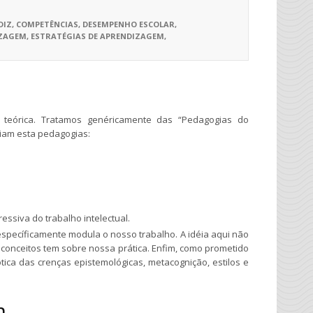
DIZ
,
COMPETÊNCIAS
,
DESEMPENHO ESCOLAR
,
IZAGEM
,
ESTRATÉGIAS DE APRENDIZAGEM
,
eórica. Tratamos genéricamente das “Pedagogias do
eiam esta pedagogias:
ssiva do trabalho intelectual.
 específicamente modula o nosso trabalho. A idéia aqui não
s conceitos tem sobre nossa prática. Enfim, como prometido
ca das crenças epistemológicas, metacognição, estilos e
m