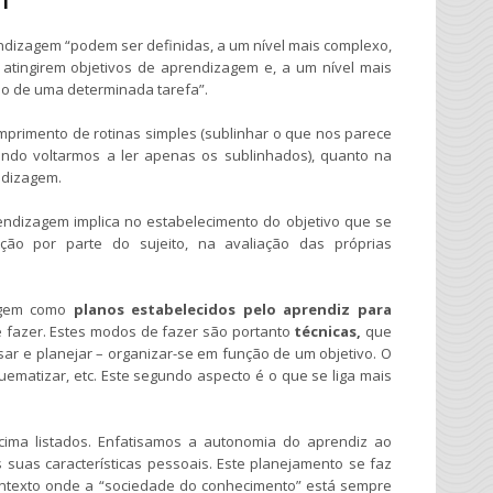
rendizagem “podem ser definidas, a um nível mais complexo,
atingirem objetivos de aprendizagem e, a um nível mais
ão de uma determinada tarefa”.
umprimento de rotinas simples (sublinhar o que nos parece
ando voltarmos a ler apenas os sublinhados), quanto na
ndizagem.
endizagem implica no estabelecimento do objetivo que se
ção por parte do sujeito, na avaliação das próprias
zagem como
planos estabelecidos pelo aprendiz para
e fazer. Estes modos de fazer são portanto
técnicas,
que
sar e planejar – organizar-se em função de um objetivo. O
uematizar, etc. Este segundo aspecto é o que se liga mais
acima listados. Enfatisamos a autonomia do aprendiz ao
 suas características pessoais. Este planejamento se faz
ontexto onde a “sociedade do conhecimento” está sempre