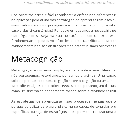
socioeconômica ou sala de aula, há tantas diferen
Dos conceitos acima é fácil reconhecer a ênfase nas diferenças i
na aplicação pelo aluno das estratégias de aprendizagem escolhi
mais tradicionais como preleções até dinâmicas de grupo, trabalh
caso e das circunstâncias). Por outro enfatisamos a necessária p
estratégia em si, seja na sua aplicação em um contexto espe
fundamentais expostos no início deste texto. Na Officina da Men
conhecimento não são abstrações mas determinismos concretas 
Metacognição
Metacognição é um termo amplo, usado para descrever diferent
nós percebemos, recordamos, pensamos e agimos. Uma capa
sobre o pensamento, uma cognição sobre a cognição ou um atribu
(Metcalfe et al, 1994 e Hacker, 1998). Sendo, portanto, um discu
como um sistema de pensamento focado sobre a atividade cognit
As estratégias de aprendizagem são processos mentais que 
porque ao utilizá-las o aprendiz torna-se capaz de controlar o
específicas, ou seja, de estratégias que o permitam realizar uma t