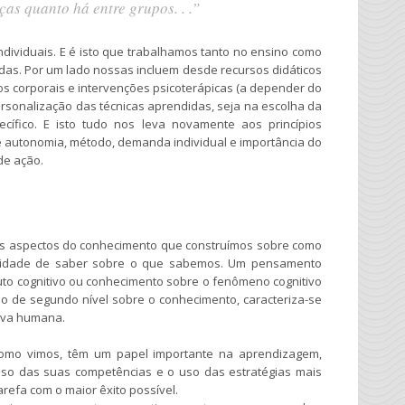
ças quanto há entre grupos. . .”
ndividuais. E é isto que trabalhamos tanto no ensino como
das. Por um lado nossas incluem desde recursos didáticos
os corporais e intervenções psicoterápicas (a depender do
ersonalização das técnicas aprendidas, seja na escolha da
cífico. E isto tudo nos leva novamente aos princípios
te autonomia, método, demanda individual e importância do
de ação.
es aspectos do conhecimento que construímos sobre como
cidade de saber sobre o que sabemos. Um pensamento
to cognitivo ou conhecimento sobre o fenômeno cognitivo
rso de segundo nível sobre o conhecimento, caracteriza-se
iva humana.
como vimos, têm um papel importante na aprendizagem,
 uso das suas competências e o uso das estratégias mais
arefa com o maior êxito possível.