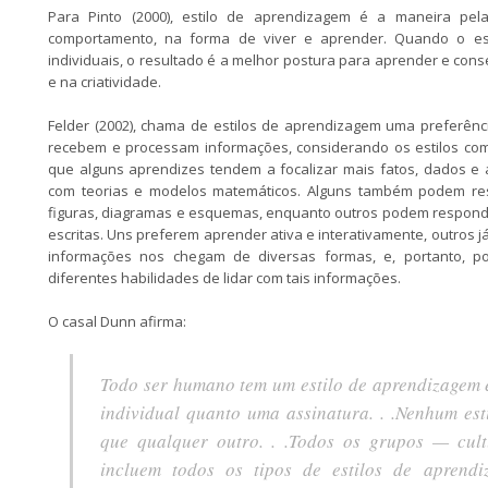
Para Pinto (2000), estilo de aprendizagem é a maneira pe
comportamento, na forma de viver e aprender. Quando o est
individuais, o resultado é a melhor postura para aprender e con
e na criatividade.
Felder (2002), chama de estilos de aprendizagem
uma preferênc
recebem e processam informações, considerando os estilos com
que alguns aprendizes tendem a focalizar mais fatos, dados e 
com teorias e modelos matemáticos. Alguns também podem res
figuras, diagramas e esquemas, enquanto outros podem responder
escritas. Uns preferem aprender ativa e interativamente, outros j
informações nos chegam de diversas formas, e, portanto, p
diferentes habilidades de lidar com tais informações.
O casal Dunn afirma:
Todo ser humano tem um estilo de aprendizagem 
individual quanto uma assinatura. . .Nenhum es
que qualquer outro. . .Todos os grupos — cult
incluem todos os tipos de estilos de aprend