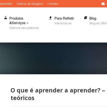
Aprender
Galeria de Imagens
Contato
Produtos
Para Refletir
Blog
&Serviços
»
Interiorize-se
Blog da Offic
Estimule seu potencial
O que é aprender a aprender? – 
teóricos