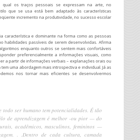
la qual os traços pessoais se expressam na arte, no
ilo que se usa está bem adaptado às características
seqüente incremento na produtividade, no sucesso escolar
ia característica e dominante na forma como as pessoas
o habilidades passíveis de serem desenvolvidas. Afirma
algoritmos enquanto outros se sentem mais confortáveis
ponder preferencialmente a informações visuais, como
 a partir de informações verbais – explanações orais ou
á tem uma abordagem mais introspectiva e individual. Já as
odemos nos tornar mais eficientes se desenvolvermos
e todo ser humano tem potencialidades. É tão
tilo de aprendizagem é melhor -ou pior — do
urais, acadêmicos, masculinos, femininos —
izagem. . .Dentro de cada cultura, camada