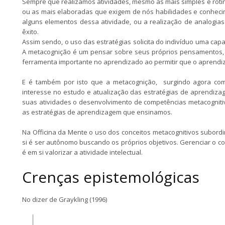
Sempre que realizamos atividades, mesmo as mais simples e roti
ou as mais elaboradas que exigem de nós habilidades e conhecim
alguns elementos dessa atividade, ou a realização de analogi
êxito.
Assim sendo, o uso das estratégias solicita do indivíduo uma cap
A metacognição é um pensar sobre seus próprios pensamentos, 
ferramenta importante no aprendizado ao permitir que o aprendiz 
E é também por isto que a metacognição, surgindo agora como
interesse no estudo e atualização das estratégias de aprendiz
suas atividades o desenvolvimento de competências metacogniti
as estratégias de aprendizagem que ensinamos.
Na Officina da Mente o uso dos conceitos metacognitivos subord
si é ser autônomo buscando os próprios objetivos. Gerenciar o co
é em si valorizar a atividade intelectual.
Crenças epistemológicas
No dizer de Graykling (1996)