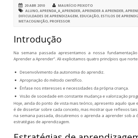
20 ABR 2010
MAURÍCIO PEIXOTO
ALUNO
,
APRENDA_A_APRENDER
,
APRENDER A APRENDER
,
APREN
DIFICULDADES DE APRENDIZAGEM
,
EDUCAÇÃO
,
ESTILOS DE APREND
METACOGNIÇÃO
,
PROFESSOR
Introdução
Na semana passada apresentamos a nossa fundamentação t
Aprender a Aprender”. Ali explicitamos quatro princípios que nort
Desenvolvimento da autonomia do aprendiz.
Apropriação do método científico.
Ênfase nos interesses e necessidades da própria criança.
Visão de sociedade em constante mudança e valorização progre
Hoje, ainda do ponto de vista mais teórico, apresento aquilo que
é de dissertar sobre cada conceito, mas mostrar que reflexos tai
na semana passada, discutiremos o aprenda a aprender sob a óti
estratégias de aprendizagem.
Estratégias de aprendizage