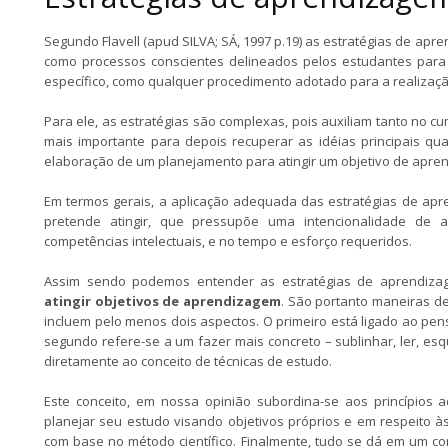
Segundo Flavell (apud SILVA; SÁ, 1997 p.19) as estratégias de ap
como processos conscientes delineados pelos estudantes para 
específico, como qualquer procedimento adotado para a realizaç
Para ele, as estratégias são complexas, pois auxiliam tanto no c
mais importante para depois recuperar as idéias principais qu
elaboração de um planejamento para atingir um objetivo de apre
Em termos gerais, a aplicação adequada das estratégias de apr
pretende atingir, que pressupõe uma intencionalidade de a
competências intelectuais, e no tempo e esforço requeridos.
Assim sendo podemos entender as estratégias de aprendi
atingir objetivos de aprendizagem
. São portanto maneiras d
incluem pelo menos dois aspectos. O primeiro está ligado ao pen
segundo refere-se a um fazer mais concreto – sublinhar, ler, esq
diretamente ao conceito de técnicas de estudo.
Este conceito, em nossa opinião subordina-se aos princípios 
planejar seu estudo visando objetivos próprios e em respeito às
com base no método científico. Finalmente, tudo se dá em um c