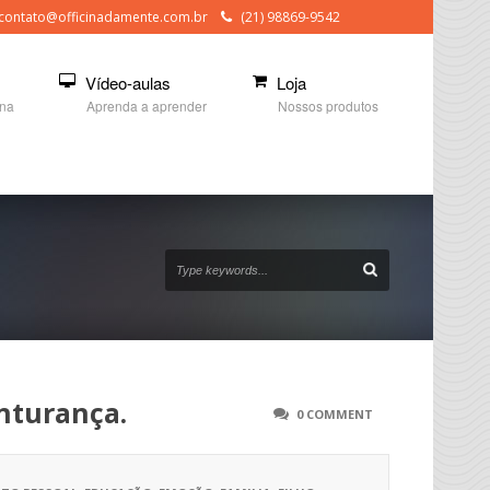
contato@officinadamente.com.br
(21) 98869-9542
Vídeo-aulas
Loja
ina
Aprenda a aprender
Nossos produtos
nturança.
0 COMMENT