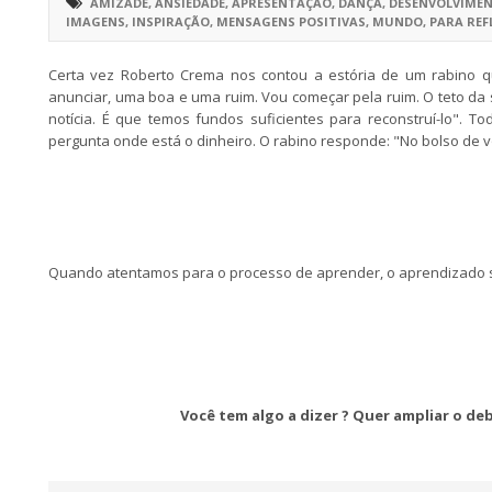
AMIZADE
,
ANSIEDADE
,
APRESENTAÇÃO
,
DANÇA
,
DESENVOLVIMEN
IMAGENS
,
INSPIRAÇÃO
,
MENSAGENS POSITIVAS
,
MUNDO
,
PARA REF
Certa vez Roberto Crema nos contou a estória de um rabino qu
anunciar, uma boa e uma ruim. Vou começar pela ruim. O teto da
notícia. É que temos fundos suficientes para reconstruí-lo". 
pergunta onde está o dinheiro. O rabino responde: "No bolso de v
Quando atentamos para o processo de aprender, o aprendizado se
Você tem algo a dizer ? Quer ampliar o d