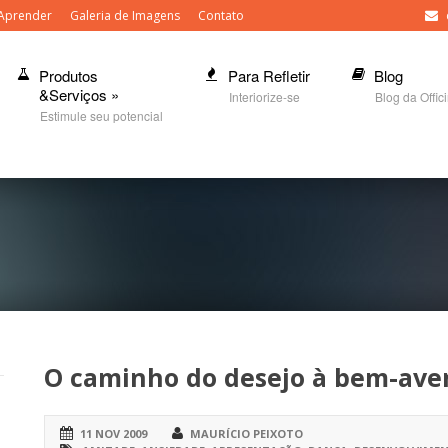
Aprender
Galeria de Imagens
Contato
Produtos
Para Refletir
Blog
&Serviços
»
Interiorize-se
Blog da Offic
Estimule seu potencial
O caminho do desejo à bem-ave
11 NOV 2009
MAURÍCIO PEIXOTO