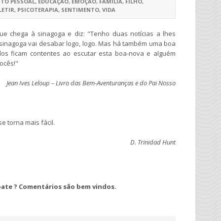
TO PESSOAL
,
EDUCAÇÃO
,
EMOÇÃO
,
FAMILIA
,
FILHO
,
LETIR
,
PSICOTERAPIA
,
SENTIMENTO
,
VIDA
e chega à sinagoga e diz: "Tenho duas notícias a lhes
 sinagoga vai desabar logo, logo. Mas há também uma boa
Todos ficam contentes ao escutar esta boa-nova e alguém
ocês!"
Jean Ives Leloup – Livro das Bem-Aventuranças e do Pai Nosso
 torna mais fácil.
D. Trinidad Hunt
ebate ? Comentários são bem vindos.