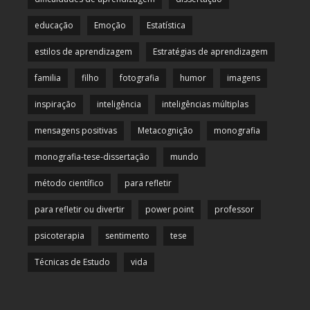
educação
Emoção
Estatística
estilos de aprendizagem
Estratégias de aprendizagem
familia
filho
fotografia
humor
imagens
inspiração
inteligência
inteligências múltiplas
mensagens positivas
Metacognição
monografia
monografia-tese-dissertação
mundo
método científico
para refletir
para refletir ou divertir
power point
professor
psicoterapia
sentimento
tese
Técnicas de Estudo
vida