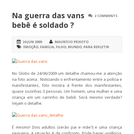
Na guerra das vans
2 COMMENTS
bebê é soldado ?
24 JUN 2009
MAURÍCIO PEIXOTO
EMOÇÃO
,
FAMILIA
,
FILHO
,
MUNDO
,
PARA REFLETIR
No Globo de 24/06/2009 um detalhe chamou-me a atenção
na foto acima . Noticiando o enfrentamento entre a polícia e
manifestantes, foto mostra à frente dos manifestantes,
quase sozinhas 3 pessoas. Um homem, uma mulher e uma
criança em um carrinho de bebê. Será mesmo verdade?
Vejam o detalhe.
É mesmo! Dois adultos (serão pai e mãe?) e uma criança
pequena. A situação é de confronto. Pode haver violência.