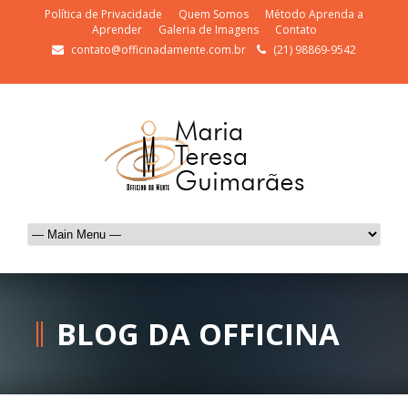
Política de Privacidade
Quem Somos
Método Aprenda a
Aprender
Galeria de Imagens
Contato
contato@officinadamente.com.br
(21) 98869-9542
BLOG DA OFFICINA