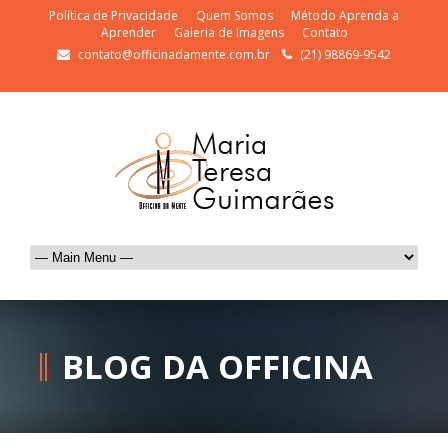
Política de Privacidade
Quem Somos
Método Aprenda a
Aprender
Galeria de Imagens
Contato
contato@officinadamente.com.br
(21) 98869-9542
BLOG DA OFFICINA