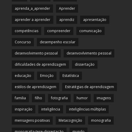
aprenda_a_aprender
Aprender
aprender a aprender
aprendiz
apresentação
competências
compreender
comunicação
Concurso
desempenho escolar
desenvolvimento pessoal
desenvovlvimento pessoal
dificuldades de aprendizagem
dissertação
educação
Emoção
Estatística
estilos de aprendizagem
Estratégias de aprendizagem
familia
filho
fotografia
humor
imagens
inspiração
inteligência
inteligências múltiplas
mensagens positivas
Metacognição
monografia
monografia-tese-dissertação
mundo