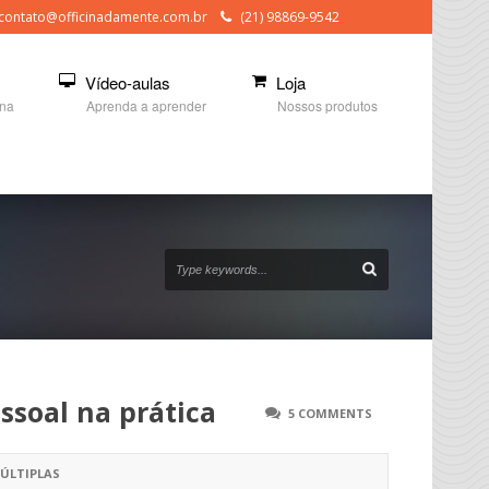
contato@officinadamente.com.br
(21) 98869-9542
Vídeo-aulas
Loja
ina
Aprenda a aprender
Nossos produtos
ssoal na prática
5 COMMENTS
MÚLTIPLAS