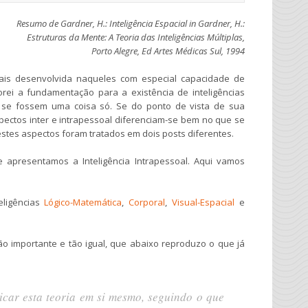
Resumo de Gardner, H.: Inteligência Espacial in Gardner, H.:
Estruturas da Mente: A Teoria das Inteligências Múltiplas,
Porto Alegre, Ed Artes Médicas Sul, 1994
mais desenvolvida naqueles com especial capacidade de
lorei a fundamentação para a existência de inteligências
imo se fossem uma coisa só. Se do ponto de vista de sua
spectos inter e intrapessoal diferenciam-se bem no que se
 estes aspectos foram tratados em dois posts diferentes.
e apresentamos a Inteligência Intrapessoal. Aqui vamos
eligências
Lógico-Matemática
,
Corporal
,
Visual-Espacial
e
o importante e tão igual, que abaixo reproduzo o que já
icar esta teoria em si mesmo, seguindo o que