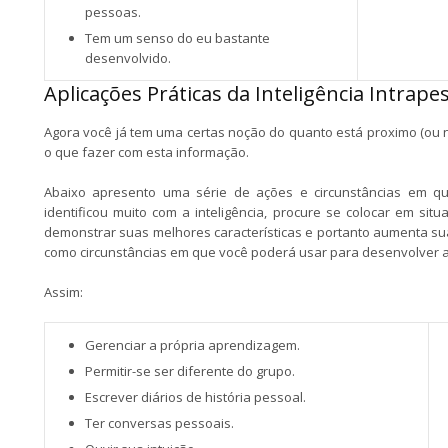
pessoas.
Tem um senso do eu bastante
desenvolvido.
Aplicações Práticas da Inteligência Intrapes
Agora você já tem uma certas noção do quanto está proximo (ou n
o que fazer com esta informação.
Abaixo apresento uma série de ações e circunstâncias em que
identificou muito com a inteligência, procure se colocar em si
demonstrar suas melhores características e portanto aumenta sua
como circunstâncias em que você poderá usar para desenvolver a s
Assim:
Gerenciar a própria aprendizagem.
Permitir-se ser diferente do grupo.
Escrever diários de história pessoal.
Ter conversas pessoais.