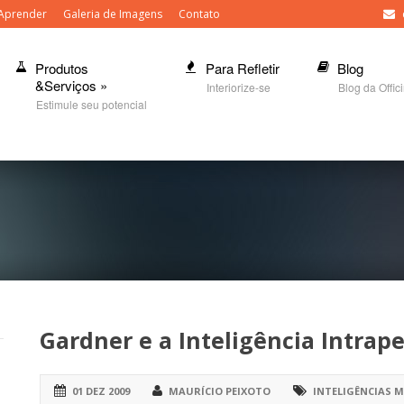
Aprender
Galeria de Imagens
Contato
Produtos
Para Refletir
Blog
&Serviços
»
Interiorize-se
Blog da Offic
Estimule seu potencial
Gardner e a Inteligência Intrape
01 DEZ 2009
MAURÍCIO PEIXOTO
INTELIGÊNCIAS 