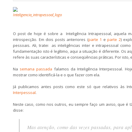
O post de hoje é sobre a Inteligência Intrapessoal, aquela 
introspecção. Em dois posts anteriores (
parte 1
e
parte 2
) exp
pessoais. Ali, tratei as inteligências inter e intrapessoal co
fundamentação isto é legítimo, aqui a situação é diferente. Os a
refere às suas características e conseqüências práticas. Por isto,
Na
semana passada
falamos da Inteligência Interpessoal. Hoj
mostrar como identificá-la e o que fazer com ela.
Já publicamos antes posts como este só que relativos às Int
Interpessoal
.
Neste caso, como nos outros, eu sempre faço um aviso, que é tã
disse:
Mas atenção, como das vezes passadas, para apl