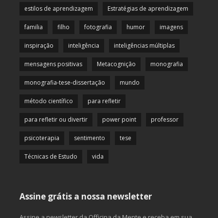
estilos de aprendizagem
Estratégias de aprendizagem
familia
filho
fotografia
humor
imagens
inspiração
inteligência
inteligências múltiplas
mensagens positivas
Metacognição
monografia
monografia-tese-dissertação
mundo
método científico
para refletir
para refletir ou divertir
power point
professor
psicoterapia
sentimento
tese
Técnicas de Estudo
vida
Assine grátis a nossa newsletter
Assine a newsletter da Officina da Mente e receba em sua