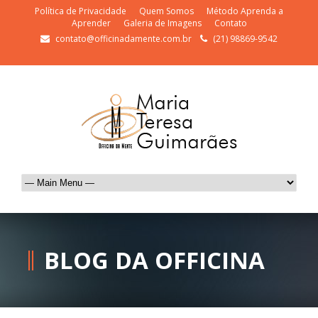
Política de Privacidade
Quem Somos
Método Aprenda a
Aprender
Galeria de Imagens
Contato
contato@officinadamente.com.br
(21) 98869-9542
BLOG DA OFFICINA