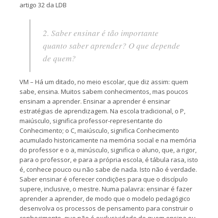
artigo 32 da LDB
2. Saber ensinar é tão importante
quanto saber aprender? O que depende
de quem?
VM – Há um ditado, no meio escolar, que diz assim: quem
sabe, ensina. Muitos sabem conhecimentos, mas poucos
ensinam a aprender. Ensinar a aprender é ensinar
estratégias de aprendizagem. Na escola tradicional, o P,
maiúsculo, significa professor-representante do
Conhecimento; o C, maiúsculo, significa Conhecimento
acumulado historicamente na memória social e na memória
do professor e o a, minúsculo, significa o aluno, que, a rigor,
para o professor, e para a própria escola, é tábula rasa, isto
é, conhece pouco ou não sabe de nada. Isto não é verdade.
Saber ensinar é oferecer condições para que o discípulo
supere, inclusive, o mestre. Numa palavra: ensinar é fazer
aprender a aprender, de modo que o modelo pedagógico
desenvolva os processos de pensamento para construir o