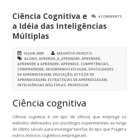
Ciência Cognitiva e
4 COMMENTS
a Idéia das Inteligências
Múltiplas
16 JUN 2009
MAURÍCIO PEIXOTO
ALUNO
,
APRENDA_A_APRENDER
,
APRENDER
,
APRENDER A APRENDER
,
APRENDIZ
,
COMPETÊNCIAS
,
COMPREENDER
,
DESEMPENHO ESCOLAR
,
DIFICULDADES
DE APRENDIZAGEM
,
EDUCAÇÃO
,
ESTILOS DE
APRENDIZAGEM
,
ESTRATÉGIAS DE APRENDIZAGEM
,
INTELIGÊNCIAS MÚLTIPLAS
,
PROFESSOR
Ciência cognitiva
Ciência cognitiva é um tipo de ciência que emprega os
métodos delineados por psicólogos experimentais ao longo
do último século para investigar tarefas do tipo que Piaget e
outros teóricos cognitivos empregaram.