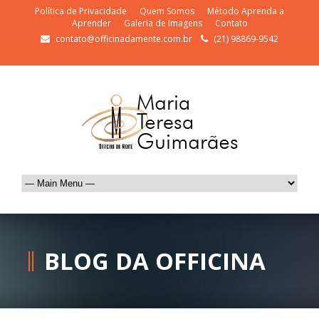
Política de Privacidade
Quem Somos
Método Aprenda a
Aprender
Galeria de Imagens
Contato
contato@officinadamente.com.br
(21) 98869-9542
BLOG DA OFFICINA