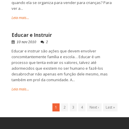
quando ela se organiza para vender para crianças? Para
ver a...
Leia mais...
Educar e Instruir
10 nov 2010
2
Educar e instruir são ações que devem envolver
concomitantemente família e escola… Educar é um
processo que tenta extrair os valores, talvez até
adormecidos que existem no ser humano e fazê-los
desabrochar não apenas em função dele mesmo, mas
também em prol da comunidade. A...
Leia mais...
1
2
3
4
Next ›
Last »