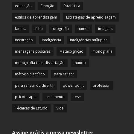
educação
Emoção
Estatística
estilos de aprendizagem
Estratégias de aprendizagem
familia
filho
fotografia
humor
imagens
inspiração
inteligência
inteligências múltiplas
mensagens positivas
Metacognição
monografia
monografia-tese-dissertação
mundo
método científico
para refletir
para refletir ou divertir
power point
professor
psicoterapia
sentimento
tese
Técnicas de Estudo
vida
Assine grátis a nossa newsletter