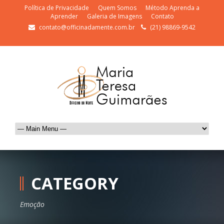
Política de Privacidade
Quem Somos
Método Aprenda a
Aprender
Galeria de Imagens
Contato
contato@officinadamente.com.br
(21) 98869-9542
CATEGORY
Emoção