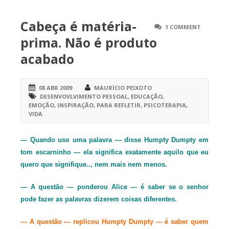
Cabeça é matéria-
1 COMMENT
prima. Não é produto
acabado
08 ABR 2009
MAURÍCIO PEIXOTO
DESENVOVLVIMENTO PESSOAL
,
EDUCAÇÃO
,
EMOÇÃO
,
INSPIRAÇÃO
,
PARA REFLETIR
,
PSICOTERAPIA
,
VIDA
— Quando uso uma palavra — disse Humpty Dumpty em
tom escarninho — ela significa exatamente aquilo que eu
quero que signifique.., nem mais nem menos.
— A questão — ponderou Alice — é saber se o senhor
pode fazer as palavras dizerem coisas diferentes.
— A questão — replicou Humpty Dumpty — é saber quem