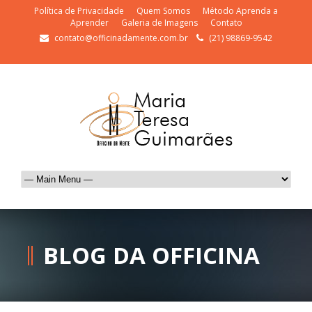
Política de Privacidade
Quem Somos
Método Aprenda a
Aprender
Galeria de Imagens
Contato
contato@officinadamente.com.br
(21) 98869-9542
BLOG DA OFFICINA