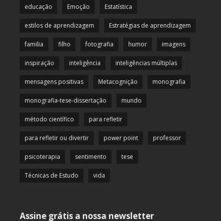
educação
Emoção
Estatística
estilos de aprendizagem
Estratégias de aprendizagem
familia
filho
fotografia
humor
imagens
inspiração
inteligência
inteligências múltiplas
mensagens positivas
Metacognição
monografia
monografia-tese-dissertação
mundo
método científico
para refletir
para refletir ou divertir
power point
professor
psicoterapia
sentimento
tese
Técnicas de Estudo
vida
Assine grátis a nossa newsletter