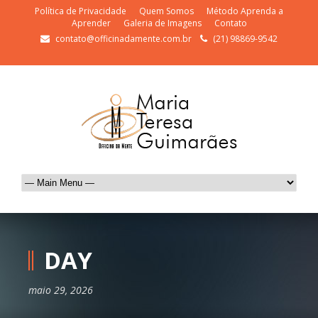
Política de Privacidade
Quem Somos
Método Aprenda a
Aprender
Galeria de Imagens
Contato
contato@officinadamente.com.br
(21) 98869-9542
DAY
maio 29, 2026