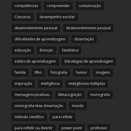
competências
compreender
comunicação
Concurso
desempenho escolar
desenvolvimento pessoal
desenvovlvimento pessoal
dificuldades de aprendizagem
dissertação
educação
Emoção
Estatística
estilos de aprendizagem
Estratégias de aprendizagem
familia
filho
fotografia
humor
imagens
inspiração
inteligência
inteligências múltiplas
mensagens positivas
Metacognição
monografia
monografia-tese-dissertação
mundo
método científico
para refletir
para refletir ou divertir
power point
professor