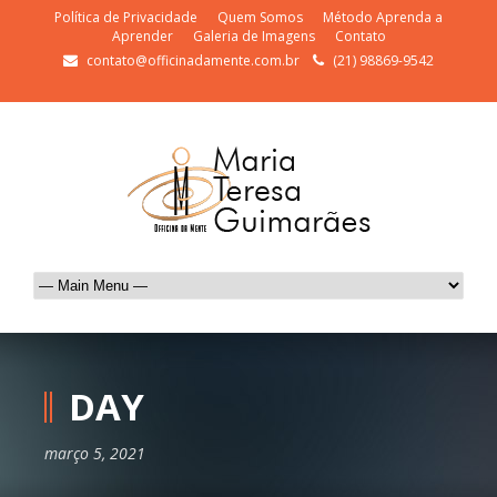
Política de Privacidade
Quem Somos
Método Aprenda a
Aprender
Galeria de Imagens
Contato
contato@officinadamente.com.br
(21) 98869-9542
DAY
março 5, 2021