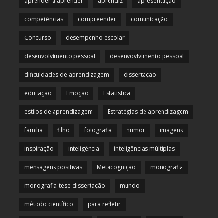
aprender a aprender
aprendiz
apresentação
competências
compreender
comunicação
Concurso
desempenho escolar
desenvolvimento pessoal
desenvovlvimento pessoal
dificuldades de aprendizagem
dissertação
educação
Emoção
Estatística
estilos de aprendizagem
Estratégias de aprendizagem
familia
filho
fotografia
humor
imagens
inspiração
inteligência
inteligências múltiplas
mensagens positivas
Metacognição
monografia
monografia-tese-dissertação
mundo
método científico
para refletir