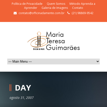
Política de Privacidade
Quem Somos
Método Aprenda a
Aprender
Galeria de Imagens
Contato
contato@officinadamente.com.br
(21) 98869-9542
DAY
agosto 31, 2007