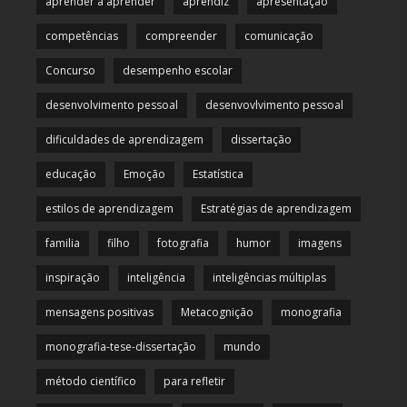
aprender a aprender
aprendiz
apresentação
competências
compreender
comunicação
Concurso
desempenho escolar
desenvolvimento pessoal
desenvovlvimento pessoal
dificuldades de aprendizagem
dissertação
educação
Emoção
Estatística
estilos de aprendizagem
Estratégias de aprendizagem
familia
filho
fotografia
humor
imagens
inspiração
inteligência
inteligências múltiplas
mensagens positivas
Metacognição
monografia
monografia-tese-dissertação
mundo
método científico
para refletir