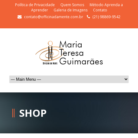
Política de Privacidade
Quem Somos
Método Aprenda a
Aprender
Galeria de Imagens
Contato
contato@officinadamente.com.br
(21) 98869-9542
SHOP