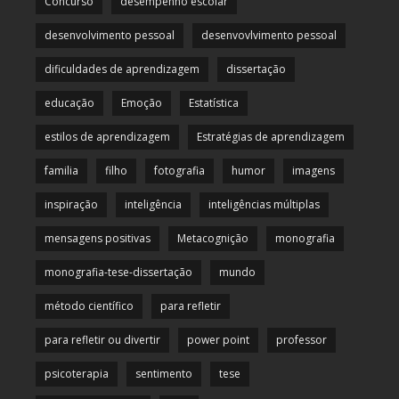
Concurso
desempenho escolar
desenvolvimento pessoal
desenvovlvimento pessoal
dificuldades de aprendizagem
dissertação
educação
Emoção
Estatística
estilos de aprendizagem
Estratégias de aprendizagem
familia
filho
fotografia
humor
imagens
inspiração
inteligência
inteligências múltiplas
mensagens positivas
Metacognição
monografia
monografia-tese-dissertação
mundo
método científico
para refletir
para refletir ou divertir
power point
professor
psicoterapia
sentimento
tese