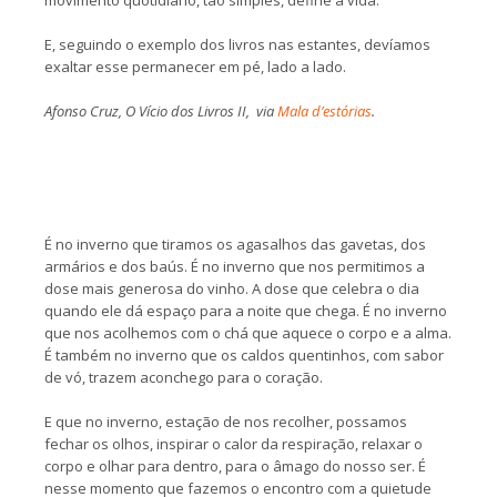
movimento quotidiano, tão simples, define a vida.
E, seguindo o exemplo dos livros nas estantes, devíamos
exaltar esse permanecer em pé, lado a lado.
Afonso Cruz, O Vício dos Livros II, via
Mala d’estórias
.
É no inverno que tiramos os agasalhos das gavetas, dos
armários e dos baús. É no inverno que nos permitimos a
dose mais generosa do vinho. A dose que celebra o dia
quando ele dá espaço para a noite que chega. É no inverno
que nos acolhemos com o chá que aquece o corpo e a alma.
É também no inverno que os caldos quentinhos, com sabor
de vó, trazem aconchego para o coração.
E que no inverno, estação de nos recolher, possamos
fechar os olhos, inspirar o calor da respiração, relaxar o
corpo e olhar para dentro, para o âmago do nosso ser. É
nesse momento que fazemos o encontro com a quietude