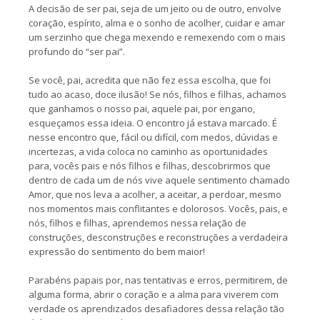
A decisão de ser pai, seja de um jeito ou de outro, envolve
coração, espírito, alma e o sonho de acolher, cuidar e amar
um serzinho que chega mexendo e remexendo com o mais
profundo do “ser pai”.
Se você, pai, acredita que não fez essa escolha, que foi
tudo ao acaso, doce ilusão! Se nós, filhos e filhas, achamos
que ganhamos o nosso pai, aquele pai, por engano,
esqueçamos essa ideia. O encontro já estava marcado. É
nesse encontro que, fácil ou difícil, com medos, dúvidas e
incertezas, a vida coloca no caminho as oportunidades
para, vocês pais e nós filhos e filhas, descobrirmos que
dentro de cada um de nós vive aquele sentimento chamado
Amor, que nos leva a acolher, a aceitar, a perdoar, mesmo
nos momentos mais conflitantes e dolorosos. Vocês, pais, e
nós, filhos e filhas, aprendemos nessa relação de
construções, desconstruções e reconstruções a verdadeira
expressão do sentimento do bem maior!
Parabéns papais por, nas tentativas e erros, permitirem, de
alguma forma, abrir o coração e a alma para viverem com
verdade os aprendizados desafiadores dessa relação tão