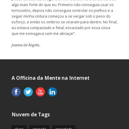
algo mais forte do que eu. Primeiro não conseguia usar os
tornozelos, depois não conseguia controlar os joelhos e a
seguir minha cintura começou a se vergar sob o peso do
esforço, e então os ombros se viraram para dentro. No final,
eu estava compactado e fetal, esvaziado por essa coisa
que me esmagava sem me abraçar”.
Joanna de Ângelis.
A Officina da Mente na Internet
Nuvem de Tags