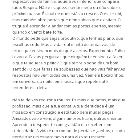
expectativas da família, aquela voz interior que compara
tudo. Respira. Não é fraqueza sentir medo ou não saber o
próximo passo. É sinal de que estás a crescer. Crescer dói,
mas também abre portas que nem sabias que existiam. O
truque é aprender a andar com as portas abertas, mesmo
quando o vento bate forte.
O mundo pede que sejas produtivo, que tenhas plano, que
escolhas cedo. Mas a vida real é feita de tentativas, de
erros que ensinam mais do que acertos. Experimenta. Falha.
Levanta. Faz as perguntas que ninguém te ensinou a fazer:
o que te aquece o peito? O que te tira o sono de um bom
sentido? O que farias se soubesses que não vais falhar? As
respostas não vêm todas de uma vez. Vêm em bocadinhos,
em conversas à noite, em músicas que repetes até
entenderes a letra.
Não te deixes reduzir a rótulos. És mais que notas, mais que
profissão, mais que a tua conta. A tua identidade é um
mosaico em construção e está tudo bem mudar peças.
Amizades vão e vêm; alguns amores ficam, outros ensinam.
Aprende a despedir-te com gratidão e a receber com
curiosidade. A vida é um combo de perdas e ganhos, e cada
perda traz um espaço novo para algo teu crescer.