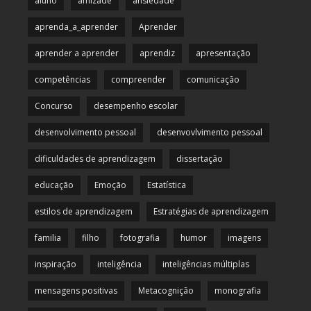
aluno
amizade
ansiedade
aprenda_a_aprender
Aprender
aprender a aprender
aprendiz
apresentação
competências
compreender
comunicação
Concurso
desempenho escolar
desenvolvimento pessoal
desenvovlvimento pessoal
dificuldades de aprendizagem
dissertação
educação
Emoção
Estatística
estilos de aprendizagem
Estratégias de aprendizagem
familia
filho
fotografia
humor
imagens
inspiração
inteligência
inteligências múltiplas
mensagens positivas
Metacognição
monografia