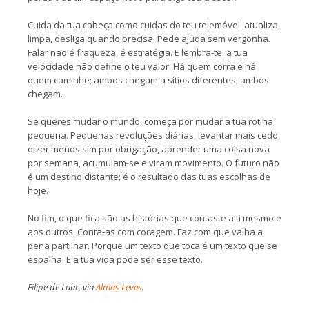
Cuida da tua cabeça como cuidas do teu telemóvel: atualiza,
limpa, desliga quando precisa. Pede ajuda sem vergonha.
Falar não é fraqueza, é estratégia. E lembra-te: a tua
velocidade não define o teu valor. Há quem corra e há
quem caminhe; ambos chegam a sítios diferentes, ambos
chegam.
Se queres mudar o mundo, começa por mudar a tua rotina
pequena. Pequenas revoluções diárias, levantar mais cedo,
dizer menos sim por obrigação, aprender uma coisa nova
por semana, acumulam-se e viram movimento. O futuro não
é um destino distante; é o resultado das tuas escolhas de
hoje.
No fim, o que fica são as histórias que contaste a ti mesmo e
aos outros. Conta-as com coragem. Faz com que valha a
pena partilhar. Porque um texto que toca é um texto que se
espalha. E a tua vida pode ser esse texto.
Filipe de Luar, via
Almas Leves
.