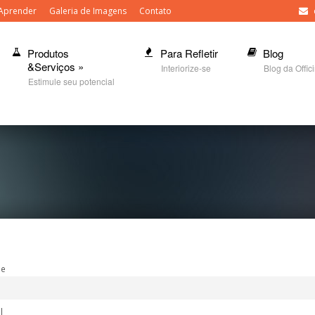
Aprender
Galeria de Imagens
Contato
Produtos
Para Refletir
Blog
&Serviços
»
Interiorize-se
Blog da Offic
Estimule seu potencial
e
l