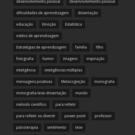
desenvolvimento pessoal
desenvovlvimento pessoal
dificuldades de aprendizagem
dissertação
educação
Emoção
Estatística
estilos de aprendizagem
Estratégias de aprendizagem
familia
filho
fotografia
humor
imagens
inspiração
inteligência
inteligências múltiplas
mensagens positivas
Metacognição
monografia
monografia-tese-dissertação
mundo
método científico
para refletir
para refletir ou divertir
power point
professor
psicoterapia
sentimento
tese