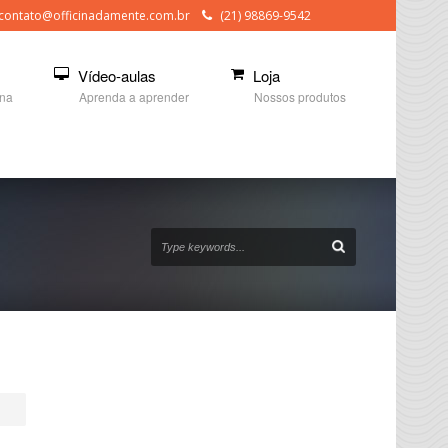
contato@officinadamente.com.br
(21) 98869-9542
Vídeo-aulas
Loja
ina
Aprenda a aprender
Nossos produtos