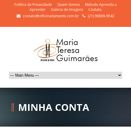
Política de Privacidade
Quem Somos
Método Aprenda a
Aprender
Galeria de Imagens
Contato
contato@officinadamente.com.br
(21) 98869-9542
MINHA CONTA