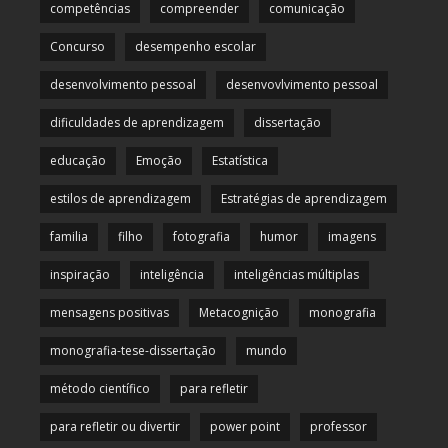
competências
compreender
comunicação
Concurso
desempenho escolar
desenvolvimento pessoal
desenvovlvimento pessoal
dificuldades de aprendizagem
dissertação
educação
Emoção
Estatística
estilos de aprendizagem
Estratégias de aprendizagem
familia
filho
fotografia
humor
imagens
inspiração
inteligência
inteligências múltiplas
mensagens positivas
Metacognição
monografia
monografia-tese-dissertação
mundo
método científico
para refletir
para refletir ou divertir
power point
professor