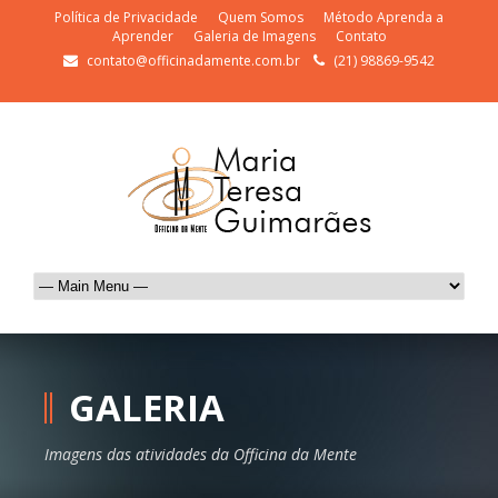
Política de Privacidade
Quem Somos
Método Aprenda a
Aprender
Galeria de Imagens
Contato
contato@officinadamente.com.br
(21) 98869-9542
GALERIA
Imagens das atividades da Officina da Mente