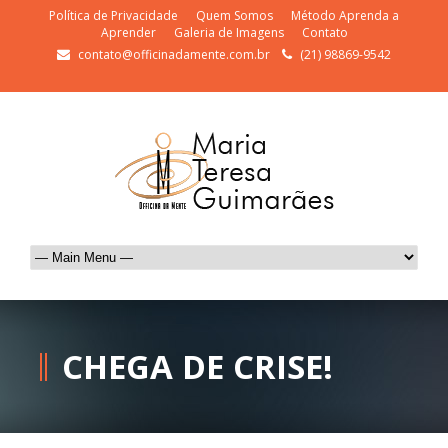
Política de Privacidade
Quem Somos
Método Aprenda a
Aprender
Galeria de Imagens
Contato
contato@officinadamente.com.br
(21) 98869-9542
CHEGA DE CRISE!