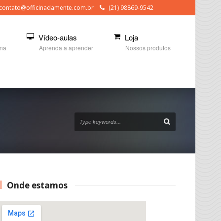
contato@officinadamente.com.br
(21) 98869-9542
Vídeo-aulas
Loja
ina
Aprenda a aprender
Nossos produtos
Onde estamos