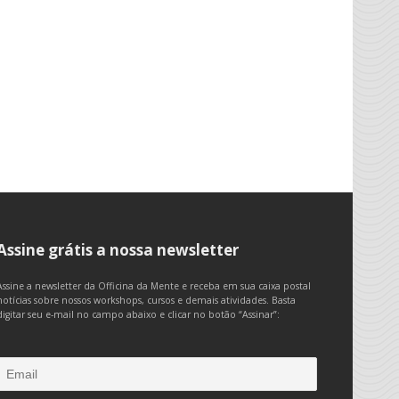
Assine grátis a nossa newsletter
Assine a newsletter da Officina da Mente e receba em sua caixa postal
notícias sobre nossos workshops, cursos e demais atividades. Basta
digitar seu e-mail no campo abaixo e clicar no botão “Assinar”: