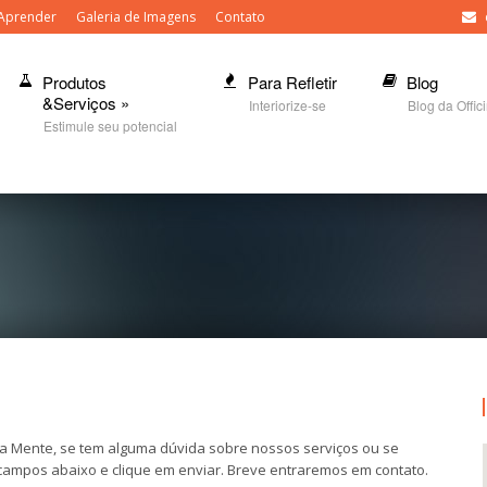
Aprender
Galeria de Imagens
Contato
Produtos
Para Refletir
Blog
&Serviços
»
Interiorize-se
Blog da Offic
Estimule seu potencial
da Mente, se tem alguma dúvida sobre nossos serviços ou se
ampos abaixo e clique em enviar. Breve entraremos em contato.